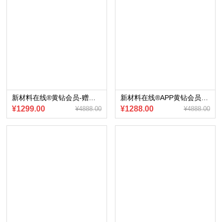
新材料在线®黄钻会员-赠送会员内部专享《ARHUD供应链报告》（2023版）电子版
新材料在线®APP黄钻会员-赠送《4大材料智链合集丨锂电、氢燃料、半导体、稀土永磁》电子版
¥1299.00
¥1288.00
¥4888.00
¥4888.00