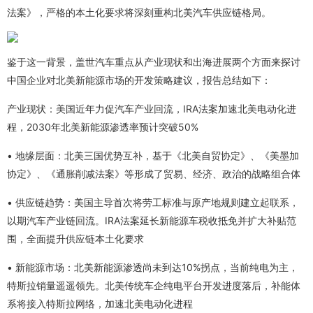
法案》，严格的本土化要求将深刻重构北美汽车供应链格局。
鉴于这一背景，盖世汽车重点从产业现状和出海进展两个方面来探讨
中国企业对北美新能源市场的开发策略建议，报告总结如下：
产业现状：美国近年力促汽车产业回流，IRA法案加速北美电动化进
程，2030年北美新能源渗透率预计突破50%
• 地缘层面：北美三国优势互补，基于《北美自贸协定》、《美墨加
协定》、《通胀削减法案》等形成了贸易、经济、政治的战略组合体
• 供应链趋势：美国主导首次将劳工标准与原产地规则建立起联系，
以期汽车产业链回流。IRA法案延长新能源车税收抵免并扩大补贴范
围，全面提升供应链本土化要求
• 新能源市场：北美新能源渗透尚未到达10%拐点，当前纯电为主，
特斯拉销量遥遥领先。北美传统车企纯电平台开发进度落后，补能体
系将接入特斯拉网络，加速北美电动化进程