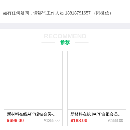
如有任何疑问，请咨询工作人员 18818791657 （同微信）
RECOMMEND
推荐
新材料在线APP绿钻会员-赠送会员内部专享《2024中国主流新能源车企在华产业布局图》（电子版）
新材料在线®APP白银会员赠送《2022年“小巨人”企业专题报告-专精特新材料篇》（电子版）
¥699.00
¥188.00
¥1288.00
¥2888.00