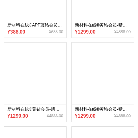
新材料在线®APP蓝钻会员~赠送2021年5G行业研究报告简版合集+5张5G及核心零部件全景图（电子版）
新材料在线®黄钻会员-赠送会员内部专享《高级驾驶辅助系统ADAS产业报告》（2023版）（电子版）
¥388.00
¥1299.00
¥688.00
¥4888.00
新材料在线®黄钻会员-赠送会员内部专享《车载信息娱乐系统产业报告》（2023版）电子版
新材料在线®黄钻会员-赠送会员内部专享《主流汽车零部件企业在华产业图谱-2023版 （欧系/美系/日韩/自主）》电子版
¥1299.00
¥1299.00
¥4888.00
¥4888.00