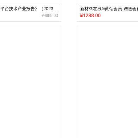
新材料在线®黄钻会员-赠送会员内部专享《新能源汽车800V高压平台技术产业报告》（2023版）电子版
新材料在线®黄钻会员-赠送会
¥1288.00
¥4888.00